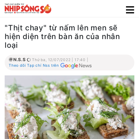
"Thịt chay" từ nấm lên men sẽ
hiện diện trên bàn ăn của nhân
loại
N.S.S
Thứ ba, 12/07/2022 | 17:40 |
Theo dõi Tạp chí Nss trên