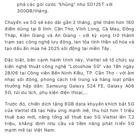
phá các gói cước “khủng” như SD125T với
300GB/tháng.
Chuyến xe 5G sẽ kéo dài gần 2 tháng, ghé thăm hơn 160
điểm dừng tại 6 tỉnh: Cần Thơ, Vĩnh Long, Cà Mau, Đồng
Tháp, Kiên Giang và An Giang - với kỳ vọng trở thành
trạm sạc công nghệ lưu động, lan tỏa tinh thần số hóa và
tạo dấu ấn mùa hè 2025 sôi động tại miền Tây.
Đặc biệt, bên cạnh hành trình này, Viettel sẽ tổ chức sự
kiện nghệ thuật công nghệ “Lotoshow 5G” vào 18h ngày
28/06 tại Công viên Bến Ninh Kiều, TP. Cần Thơ - với âm
nhạc sôi động, phong cách trẻ trung và hàng loạt phần
thưởng hấp dẫn: Samsung Galaxy S24 FE, Galaxy A06
5G, túi du lịch, phụ kiện điện thoại,…
Trước đó, chiến dịch tặng 6GB data khuyến khích bật 5G
của Viettel đã tạo hiệu ứng mạnh mẽ, thu hút hơn 1 triệu
thuê bao mới, nâng tổng số thuê bao 5G Viettel lên 7,2
triệu, khẳng định nhu cầu và tiềm năng phát triển 5G
mạnh mẽ tại Việt Nam.