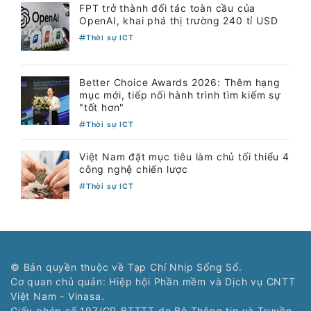
FPT trở thành đối tác toàn cầu của
OpenAI, khai phá thị trường 240 tỉ USD
Thời sự ICT
Better Choice Awards 2026: Thêm hạng
mục mới, tiếp nối hành trình tìm kiếm sự
"tốt hơn"
Thời sự ICT
Việt Nam đặt mục tiêu làm chủ tối thiểu 4
công nghệ chiến lược
Thời sự ICT
© Bản quyền thuộc về Tạp Chí Nhịp Sống Số.
Cơ quan chủ quản: Hiệp hội Phần mềm và Dịch vụ CNTT
Việt Nam - Vinasa.
Giấy phép số 197/GP-BTTTT do Bộ Thông tin và Truyền