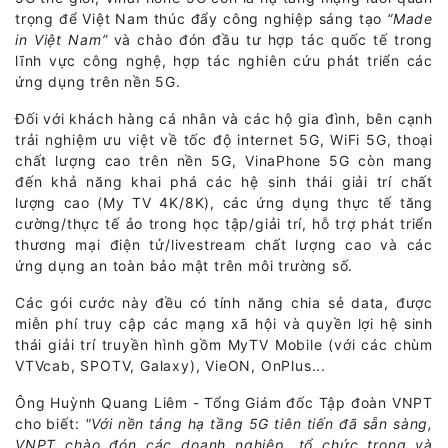
trọng để Việt Nam thúc đẩy công nghiệp sáng tạo
“Made
in Việt Nam”
và chào đón đầu tư hợp tác quốc tế trong
lĩnh vực công nghệ, hợp tác nghiên cứu phát triển các
ứng dụng trên nền 5G.
Đối với khách hàng cá nhân và các hộ gia đình, bên cạnh
trải nghiệm ưu việt về tốc độ internet 5G, WiFi 5G, thoại
chất lượng cao trên nền 5G, VinaPhone 5G còn mang
đến khả năng khai phá các hệ sinh thái giải trí chất
lượng cao (My TV 4K/8K), các ứng dụng thực tế tăng
cường/thực tế ảo trong học tập/giải trí, hỗ trợ phát triển
thương mại điện tử/livestream chất lượng cao và các
ứng dụng an toàn bảo mật trên môi trường số.
Các gói cước này đều có tính năng chia sẻ data, được
miễn phí truy cập các mạng xã hội và quyền lợi hệ sinh
thái giải trí truyền hình gồm MyTV Mobile (với các chùm
VTVcab, SPOTV, Galaxy), VieON, OnPlus...
Ông Huỳnh Quang Liêm - Tổng Giám đốc Tập đoàn VNPT
cho biết:
"Với nền tảng hạ tầng 5G tiên tiến đã sẵn sàng,
VNPT chào đón các doanh nghiệp, tổ chức trong và