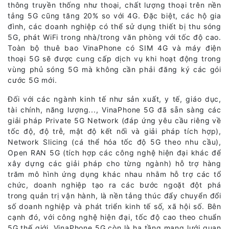
thông truyền thống như thoại, chất lượng thoại trên nền
tảng 5G cũng tăng 20% so với 4G. Đặc biệt, các hộ gia
đình, các doanh nghiệp có thể sử dụng thiết bị thu sóng
5G, phát WiFi trong nhà/trong văn phòng với tốc độ cao.
Toàn bộ thuê bao VinaPhone có SIM 4G và máy điện
thoại 5G sẽ được cung cấp dịch vụ khi hoạt động trong
vùng phủ sóng 5G mà không cần phải đăng ký các gói
cước 5G mới.
Đối với các ngành kinh tế như sản xuất, y tế, giáo dục,
tài chính, năng lượng..., VinaPhone 5G đã sẵn sàng các
giải pháp Private 5G Network (đáp ứng yêu cầu riêng về
tốc độ, độ trễ, mật độ kết nối và giải pháp tích hợp),
Network Slicing (cá thể hóa tốc độ 5G theo nhu cầu),
Open RAN 5G (tích hợp các công nghệ hiện đại khác để
xây dựng các giải pháp cho từng ngành) hỗ trợ hàng
trăm mô hình ứng dụng khác nhau nhằm hỗ trợ các tổ
chức, doanh nghiệp tạo ra các bước ngoặt đột phá
trong quản trị vận hành, là nền tảng thúc đẩy chuyển đổi
số doanh nghiệp và phát triển kinh tế số, xã hội số. Bên
cạnh đó, với công nghệ hiện đại, tốc độ cao theo chuẩn
5G thế giới, VinaPhone 5G còn là hạ tầng mạng lưới quan