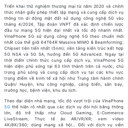
Triển khai thử nghiệm thương mại từ năm 2020 và chính
thức nhận giấy phép thiết lập mạng và cung cấp dịch vụ
thông tin di động mặt đất sử dụng công nghệ 5G vào
tháng 4/2024, Tập đoàn VNPT đã xác định chiến lược
đầu tư mạng 5G hiện đại nhất và tốc độ nhanh nhất.
VinaPhone 5G sử dụng công nghệ 5G theo chuẩn mới
nhất của thế giới 64T64R Massive MIMO & Beamforming;
Chipset tiên tiến nhất (5nm); nền tảng kiến trúc kết hợp
5G NSA và 5G SA, hướng đến 5G Advanced. Ngay tại
thời điểm chính thức cung cấp dịch vụ, VinaPhone 5G
hiện diện phủ sóng tại 63 tỉnh thành trên cả nước, chú
trọng phủ sóng và cung cấp dịch vụ tại các khu vực
trọng điểm về kinh tế xã hội như Trung tâm hành chính
Quận/ Huyện, khu công nghiệp, cảng biển, sân bay,
trường học, bệnh viện, khu du lịch.
Theo đại diện nhà mạng, tốc độ vượt trội của VinaPhone
5G
thể hiện rõ nhất qua các dịch vụ đòi hỏi băng thông
lớn, độ trễ thấp như Cloud Gaming, E-Commerce
LiveStream; Thực tế ảo AR/VR/XR; xem video
4K/8K/360; dùng mạng xã hội… Đối với dịch vụ viễn