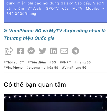
dụng miễn phí các nội dung Galaxy Cao cấp, VieON
và chùm VTVcab, SPOTV của MyTV Mobile. –
349.000đ/tháng.
VinaPhone 5G và MyTV được công nhận là
Thương hiệu Quốc gia
Thời sự ICT
Tiêu điểm
5G
VNPT
mạng 5G
VinaPhone
thương mại hóa 5G
VinaPhone 5G
Có thể bạn quan tâm