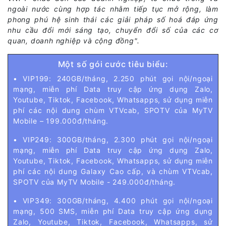
ngoài nước cùng hợp tác nhằm tiếp tục mở rộng, làm
phong phú hệ sinh thái các giải pháp số hoá đáp ứng
nhu cầu đổi mới sáng tạo, chuyển đổi số của các cơ
quan, doanh nghiệp và cộng đồng".
Một số gói cước tiêu biểu:
• VIP199: 240GB/tháng, 2.250 phút gọi nội/ngoại
mạng, miễn phí Data truy cập ứng dụng Zalo,
Youtube, Tiktok, Facebook, Whatsapps, sử dụng miễn
phí các nội dung chùm VTVcab, SPOTV của MyTV
Mobile – 199.000đ/tháng.
• VIP249: 300GB/tháng, 2.300 phút gọi nội/ngoại
mạng, miễn phí Data truy cập ứng dụng Zalo,
Youtube, Tiktok, Facebook, Whatsapps, sử dụng miễn
phí các nội dung Galaxy Cao cấp, và chùm VTVcab,
SPOTV của MyTV Mobile - 249.000đ/tháng.
• VIP349: 300GB/tháng, 4.400 phút gọi nội/ngoại
mạng, 500 SMS, miễn phí Data truy cập ứng dụng
Zalo, Youtube, Tiktok, Facebook, Whatsapps, sử