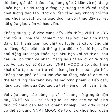
dễ dàng giải đáp thắc mắc, đóng góp ý kiến về nội dung
khóa học, từ đó tăng cường sự tương tác và cải thiện
chất lượng đào tạo. Nhờ đó, nền tảng này không chỉ thu
hẹp khoảng cách trong giáo dục mà còn thúc đẩy sự kết
nối giữa giáo viên và học viên.
Không dừng lại ở việc cung cấp kiến thức, VNPT MOOC
còn tối ưu hóa trải nghiệm học tập với các tính năng
đăng ký, thanh toán học phí trực tuyến và cấp chứng chỉ
tự động. Đặc biệt, hệ thống tạo điều kiện để học viên
chủ động lựa chọn khóa học phù hợp với sở thích, nhu
cầu và lịch trình cá nhân, mang lại sự tiện lợi chưa từng
có. Với các cơ sở đào tạo, VNPT MOOC giúp việc triển
khai đào tạo từ xa trở nên đơn giản hơn bao giờ hết.
Không cần phải đầu tư lớn vào hạ tầng, các tổ chức có
thể tận dụng nền tảng này để mở rộng phạm vi tiếp cận,
nâng cao hiệu quả đào tạo và tiết kiệm chi phí vận hành.
Với việc cung cấp công cụ và nền tảng công nghệ hiện
đại, VNPT MOOC sẽ hỗ trợ tối đa cho các cơ sở giáo
dục, tổ chức đào tạo và doanh nghiệp. Các đơn vị này
có thể sử dụng VNPT MOOC để tổ chức khóa học, quản