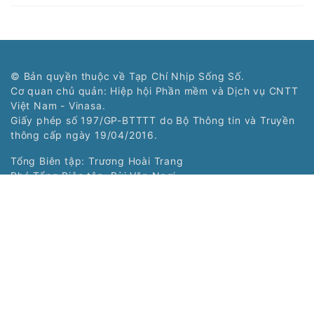
© Bản quyền thuộc về Tạp Chí Nhịp Sống Số.
Cơ quan chủ quản: Hiệp hội Phần mềm và Dịch vụ CNTT
Việt Nam - Vinasa.
Giấy phép số 197/GP-BTTTT do Bộ Thông tin và Truyền
thông cấp ngày 19/04/2016.
Tổng Biên tập: Trương Hoài Trang
Phó Tổng Biên tập: Bùi Văn Ngợi
Tòa soạn: Tầng 11, Cung Trí thức, Số 1 Tôn Thất Thuyết,
Phường Cầu Giấy, Hà Nội
Tel: (024) 3577 2339 - Fax: (024) 3577 2337
Hotline: 0968323388 - 0977303388
Liên hệ quảng cáo:
0968323388
Copyright © 2021 Nss.vn. Phát triển bởi
VIETNAMPEDIA.com