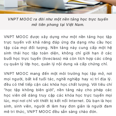
VNPT MOOC ra đời như một nền tảng học trực tuyến
mở tiên phong tại Việt Nam.
VNPT MOOC được xây dựng như một nền tảng học tập
trực tuyến với khả năng đáp ứng đa dạng nhu cầu học
tập của mọi đối tượng. Nền tảng này cung cấp một hệ
sinh thái học tập toàn diện, không chỉ giới hạn ở các
buổi học trực tuyến (liveclass) mà còn tích hợp các công
cụ quản lý lớp học, quản lý nội dung và cấp chứng chỉ.
VNPT MOOC mang đến một môi trường học tập mở, nơi
mọi người, bất kể tuổi tác, nghề nghiệp hay vị trí địa lý.
đều có thể tiếp cận các khóa học chất lượng. Với tiêu chí
“học tập không biên giới”, nền tảng này cho phép các
học viên dễ dàng truy cập các khóa học trực tuyến mọi
lúc, mọi nơi chỉ với thiết bị kết nối Internet. Dù bạn là học
sinh, sinh viên, người đi làm hay đơn giản là người đam
mê tri thức, VNPT MOOC đều sẵn sàng chào đón.