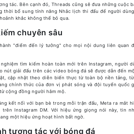
ơng tác. Bên cạnh đó, Threads cũng sẽ đưa những cuộc b
g thời bổ sung tính năng Nhắc lịch thi đấu để người dùn
khoảnh khắc không thể bỏ qua.
kiếm chuyên sâu
thành "điểm đến lý tưởng" cho mọi nội dung liên quan đ
i nghiệm tìm kiếm hoàn toàn mới trên Instagram, người d
o nút giải đấu trên các video bóng đá sẽ được dẫn đến mộ
ật, cập nhật theo diễn biến thực từ toàn bộ nền tảng, từ
rang chính thức của đơn vị phát sóng và đội tuyển quốc g
 từ cộng đồng người hâm mộ.
ng kết nối với bạn bè trong mỗi trận đấu, Meta ra mắt h
I trên Instagram DM. Với hiệu ứng giọng nói này, tin n
mang một hiệu ứng hoạt hình bất ngờ.
h tương tác với bóng đá