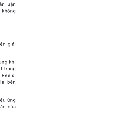
àn luận
g không
ến giải
ùng khi
t trang
 Reels,
ia, bên
iệu ứng
hắn của