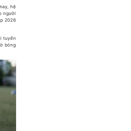
nay, hệ
p người
up 2026
i tuyển
iờ bóng