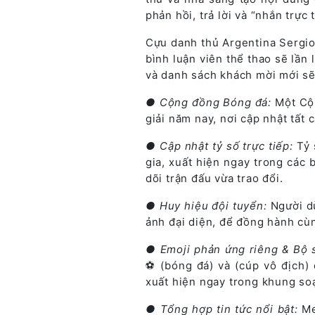
phản hồi, trả lời và “nhắn trực
Cựu danh thủ Argentina Sergio 
bình luận viên thể thao sẽ lần 
và danh sách khách mời mới sẽ 
● Cộng đồng Bóng đá:
Một Cộn
giải năm nay, nơi cập nhật tất
● Cập nhật tỷ số trực tiếp:
Tỷ 
gia, xuất hiện ngay trong các
dõi trận đấu vừa trao đổi.
● Huy hiệu đội tuyển:
Người dù
ảnh đại diện, để đồng hành cùn
● Emoji phản ứng riêng & Bộ s
⚽ (bóng đá) và (cúp vô địch) 
xuất hiện ngay trong khung so
● Tổng hợp tin tức nổi bật:
Me