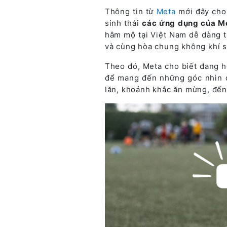
Thông tin từ
Meta
mới đây cho 
sinh thái
các ứng dụng của M
hâm mộ tại Việt Nam dễ dàng t
và cùng hòa chung không khí s
Theo đó, Meta cho biết đang h
để mang đến những góc nhìn đ
lăn, khoảnh khắc ăn mừng, đến