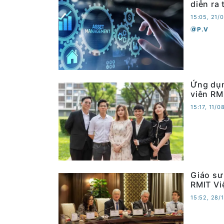
diễn ra 
15:05, 21/
P.V
Ứng dụn
viên RMI
15:17, 11/
Giáo sư
RMIT Vi
15:52, 28/