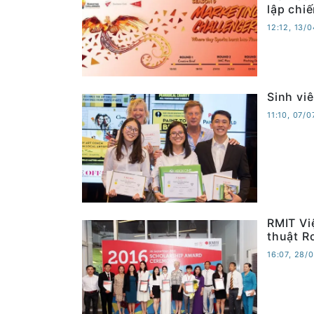
lập chi
12:12, 13/
Sinh vi
11:10, 07/
RMIT Vi
thuật R
16:07, 28/