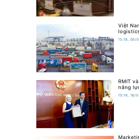
Việt Na
logistic
15:18, 05/
RMIT và
năng lự
15:16, 18/
Marketi