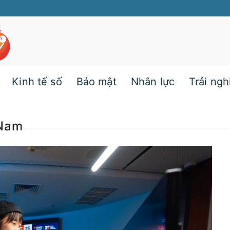
Kinh tế số
Bảo mật
Nhân lực
Trải ng
 Nam