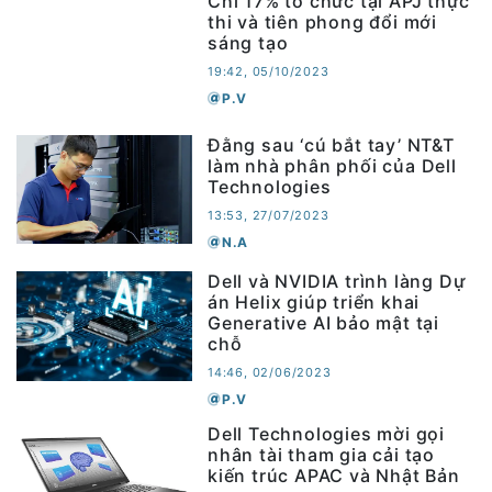
Chỉ 17% tổ chức tại APJ thực
thi và tiên phong đổi mới
sáng tạo
19:42, 05/10/2023
P.V
Đằng sau ‘cú bắt tay’ NT&T
làm nhà phân phối của Dell
Technologies
13:53, 27/07/2023
N.A
Dell và NVIDIA trình làng Dự
án Helix giúp triển khai
Generative AI bảo mật tại
chỗ
14:46, 02/06/2023
P.V
Dell Technologies mời gọi
nhân tài tham gia cải tạo
kiến trúc APAC và Nhật Bản