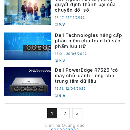
quyết định thành bại của
chuyển đổi số
17:47, 14/11/2022
P.V
Dell Technologies nâng cấp
phần mềm cho toàn bộ sản
phẩm lưu trữ
13:01, 29/06/2022
P.V
Dell PowerEdge R7525 'cỗ
máy chủ' dành riêng cho
trung tâm dữ liệu
16:11, 12/04/2022
N.A
1
2
»
Liên hệ Quảng cáo
0968323388