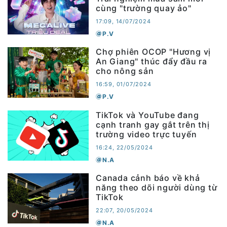
cùng "trường quay ảo"
17:09, 14/07/2024
P.V
Chợ phiên OCOP "Hương vị
An Giang" thúc đẩy đầu ra
cho nông sản
16:59, 01/07/2024
P.V
TikTok và YouTube đang
cạnh tranh gay gắt trên thị
trường video trực tuyến
16:24, 22/05/2024
N.A
Canada cảnh báo về khả
năng theo dõi người dùng từ
TikTok
22:07, 20/05/2024
N.A