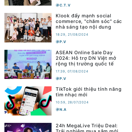
C.T.V
Klook đẩy mạnh social
commerce, "chăm sóc" các
nhà sáng tạo nội dung
18:29, 21/08/2024
P.V
ASEAN Online Sale Day
2024: Hỗ trợ DN Việt mở
rộng thị trường quốc tế
17:39, 07/08/2024
P.V
TikTok giới thiệu tính năng
tìm nhạc mới
10:59, 28/07/2024
N.A
24h MegaLive Triệu Deal:
Trải nghiệm mua sắm mới