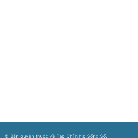
© Bản quyền thuộc về Tạp Chí Nhịp Sống Số.