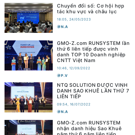
Chuyển đổi số: Cơ hội hợp
tác khu vực và châu lục
18:05, 24/05/2023
N.A
GMO-Z.com RUNSYSTEM lần
thứ 6 liên tiếp được vinh
danh TOP 10 Doanh nghiệp
CNTT Việt Nam
10:46, 12/09/2022
P.V
NTQ SOLUTION ĐƯỢC VINH
DANH SAO KHUÊ LẦN THỨ 7
LIÊN TIẾP
09:54, 16/07/2022
N.A
GMO-Z.com RUNSYSTEM
nhận danh hiệu Sao Khuê
năm thứ 6 năm liên tiếp