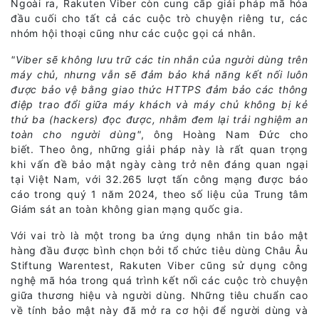
Ngoài ra, Rakuten Viber còn cung cấp giải pháp mã hóa
đầu cuối cho tất cả các cuộc trò chuyện riêng tư, các
nhóm hội thoại cũng như các cuộc gọi cá nhân.
"Viber sẽ không lưu trữ các tin nhắn của người dùng trên
máy chủ, nhưng vẫn sẽ đảm bảo khả năng kết nối luôn
được bảo vệ bằng giao thức HTTPS đảm bảo các thông
điệp trao đổi giữa máy khách và máy chủ không bị kẻ
thứ ba (hackers) đọc được, nhằm đem lại trải nghiệm an
toàn cho người dùng"
, ông Hoàng Nam Đức cho
biết. Theo ông, những giải pháp này là rất quan trọng
khi vấn đề bảo mật ngày càng trở nên đáng quan ngại
tại Việt Nam, với 32.265 lượt tấn công mạng được báo
cáo trong quý 1 năm 2024, theo số liệu của Trung tâm
Giám sát an toàn không gian mạng quốc gia.
Với vai trò là một trong ba ứng dụng nhắn tin bảo mật
hàng đầu được bình chọn bởi tổ chức tiêu dùng Châu Âu
Stiftung Warentest, Rakuten Viber cũng sử dụng công
nghệ mã hóa trong quá trình kết nối các cuộc trò chuyện
giữa thương hiệu và người dùng. Những tiêu chuẩn cao
về tính bảo mật này đã mở ra cơ hội để người dùng và