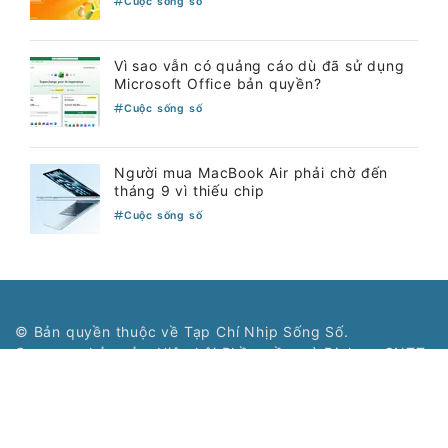
Cuộc sống số
Vì sao vẫn có quảng cáo dù đã sử dụng
Microsoft Office bản quyền?
Cuộc sống số
Người mua MacBook Air phải chờ đến
tháng 9 vì thiếu chip
Cuộc sống số
© Bản quyền thuộc về Tạp Chí Nhịp Sống Số.
Cơ quan chủ quản: Hiệp hội Phần mềm và Dịch vụ CNTT
Việt Nam - Vinasa.
Giấy phép số 197/GP-BTTTT do Bộ Thông tin và Truyền
thông cấp ngày 19/04/2016.