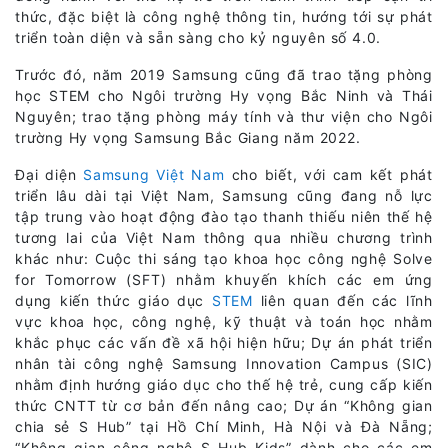
thức, đặc biệt là công nghệ thông tin, hướng tới sự phát
triển toàn diện và sẵn sàng cho kỷ nguyên số 4.0.
Trước đó, năm 2019 Samsung cũng đã trao tặng phòng
học STEM cho Ngôi trường Hy vọng Bắc Ninh và Thái
Nguyên; trao tặng phòng máy tính và thư viện cho Ngôi
trường Hy vọng Samsung Bắc Giang năm 2022.
Đại diện
Samsung Việt Nam
cho biết, với cam kết phát
triển lâu dài tại Việt Nam, Samsung cũng đang nỗ lực
tập trung vào hoạt động đào tạo thanh thiếu niên thế hệ
tương lai của Việt Nam thông qua nhiều chương trình
khác như: Cuộc thi sáng tạo khoa học công nghệ Solve
for Tomorrow (SFT) nhằm khuyến khích các em ứng
dụng kiến thức giáo dục
STEM
liên quan đến các lĩnh
vực khoa học, công nghệ, kỹ thuật và toán học nhằm
khắc phục các vấn đề xã hội hiện hữu; Dự án phát triển
nhân tài công nghệ Samsung Innovation Campus (SIC)
nhằm định hướng giáo dục cho thế hệ trẻ, cung cấp kiến
thức CNTT từ cơ bản đến nâng cao; Dự án “Không gian
chia sẻ S Hub” tại Hồ Chí Minh, Hà Nội và Đà Nẵng;
“Không gian công nghệ S Hub Kids” dành cho các em