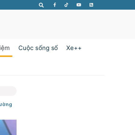
hiệm
Cuộc sống số
Xe++
rường