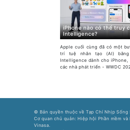
iPhone nào có thể truy 
Intelligence?
Apple cuối cùng đã có một bướ
trí tuệ nhân tạo (AI) bằn
Intelligence dành cho iPhone, 
các nhà phát triển - WWDC 20
© Bản quyền thuộc về Tạp Chí Nhịp Sống 
Cơ quan chủ quản: Hiệp hội Phần mềm và 
Vinasa.