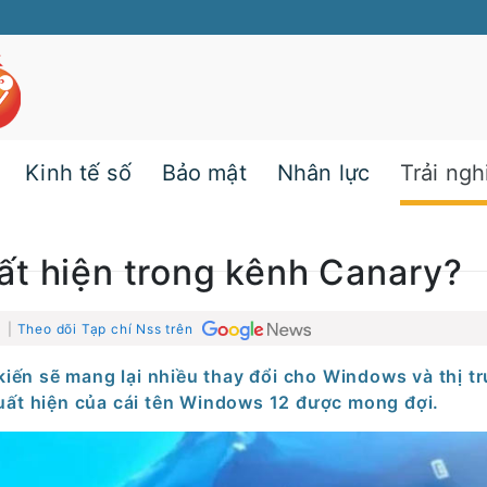
Kinh tế số
Bảo mật
Nhân lực
Trải ng
t hiện trong kênh Canary?
1 |
Theo dõi Tạp chí Nss trên
iến sẽ mang lại nhiều thay đổi cho Windows và thị t
uất hiện của cái tên Windows 12 được mong đợi.