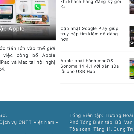
khi khách hàng đăng ký gói
K+
cập Apple
Cập nhật Google Play giúp
truy cập tìm kiếm dễ dàng
hơn
c tiến lớn vào thế giới
g việc công bố Apple
Apple phát hành macOS
iPad và Mac tại hội nghị
Sonoma 14.4.1 với bản sửa
24.
lỗi cho USB Hub
Số.
Tổng Biên tập: Trương Hoài
Dịch vụ CNTT Việt Nam -
Phó Tổng Biên tập: Bùi Văn
Tòa soạn: Tầng 11, Cung Tr