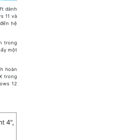
ft dành
s 11 và
 đến hệ
n trong
hấy một
nh hoàn
X trong
dows 12