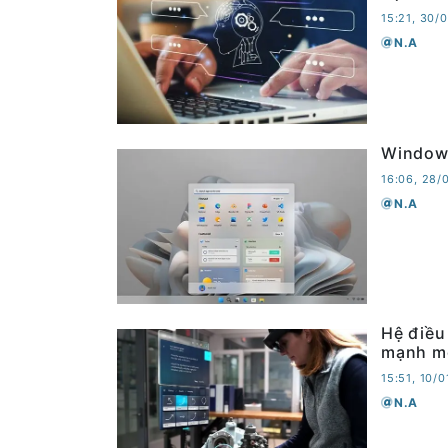
15:21, 30/
N.A
Windows
16:06, 28/
N.A
Hệ điều
mạnh m
15:51, 10/
N.A