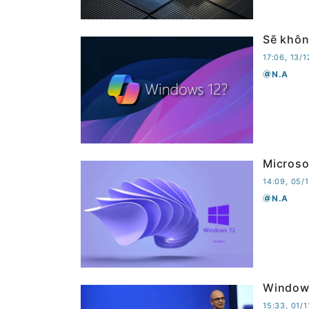
Sẽ khôn
17:06, 13/
N.A
Microso
14:09, 05/
N.A
Windows
15:33, 01/