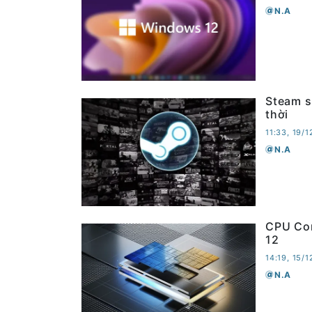
N.A
Steam s
thời
11:33, 19/
N.A
CPU Cor
12
14:19, 15/
N.A