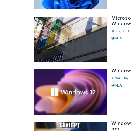
Microso
Window
16:07, 15/
N.A
Windows
11:44, 04/
N.A
Windows
học