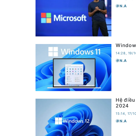
N.A
Windows
14:28, 19/
N.A
Hệ điều
2024
15:14, 17/
N.A