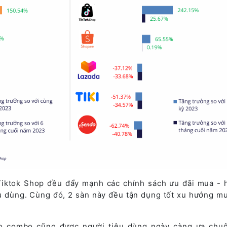
iktok Shop đều đẩy mạnh các chính sách ưu đãi mua - h
êu dùng. Cùng đó, 2 sàn này đều tận dụng tốt xu hướng m
o combo cũng được người tiêu dùng ngày càng ưa chu