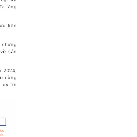
đà tăng
ưu tiên
, nhưng
 về sản
m 2024,
êu dùng
 uy tín