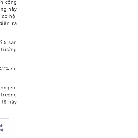
nh công
ởng này
 cơ hội
diễn ra
ố 5 sàn
 trưởng
242% so
ượng so
 trưởng
 lệ này