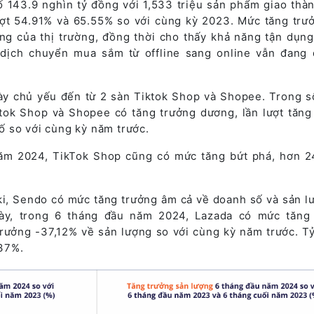
 143.9 nghìn tỷ đồng với 1,533 triệu sản phẩm giao thà
lượt 54.91% và 65.55% so với cùng kỳ 2023. Mức tăng trư
ng của thị trường, đồng thời cho thấy khả năng tận dụng
dịch chuyển mua sắm từ offline sang online vẫn đang 
ày chủ yếu đến từ 2 sàn Tiktok Shop và Shopee. Trong s
ktok Shop và Shopee có tăng trưởng dương, lần lượt tăng
 so với cùng kỳ năm trước.
năm 2024, TikTok Shop cũng có mức tăng bứt phá, hơn 
iki, Sendo có mức tăng trưởng âm cả về doanh số và sản l
ày, trong 6 tháng đầu năm 2024, Lazada có mức tăng
rưởng -37,12% về sản lượng so với cùng kỳ năm trước. Tỷ
,37%.