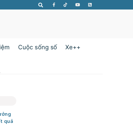
hiệm
Cuộc sống số
Xe++
ử
rưởng
ết quả