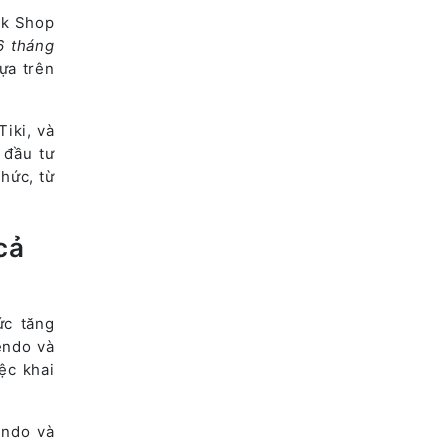
ok Shop
 tháng
ựa trên
Tiki, và
đầu tư
thức, từ
cả
ức tăng
endo và
ệc khai
endo và