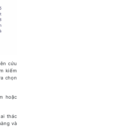
iên cứu
ìm kiếm
ựa chọn
ẩm hoặc
ai thác
hàng và