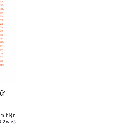
dữ
am hiện
3.2% và