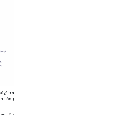
ủy/ trả
ua hàng
ộng. Xu