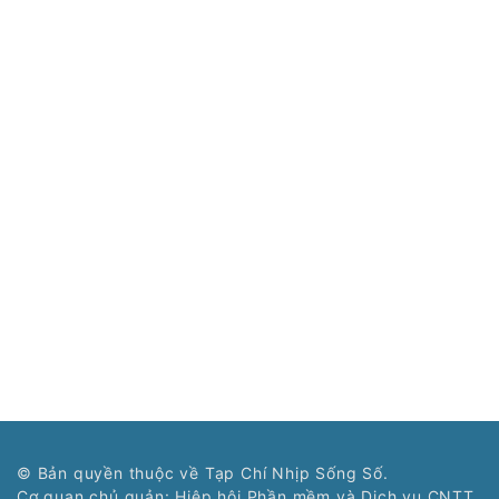
© Bản quyền thuộc về Tạp Chí Nhịp Sống Số.
Cơ quan chủ quản: Hiệp hội Phần mềm và Dịch vụ CNTT