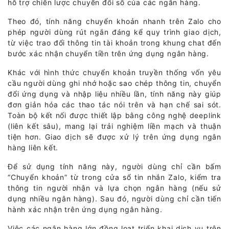
hỗ trợ chiến lược chuyển đổi số của các ngân hàng.
Theo đó, tính năng chuyển khoản nhanh trên Zalo cho
phép người dùng rút ngắn đáng kể quy trình giao dịch,
từ việc trao đổi thông tin tài khoản trong khung chat đến
bước xác nhận chuyển tiền trên ứng dụng ngân hàng.
Khác với hình thức chuyển khoản truyền thống vốn yêu
cầu người dùng ghi nhớ hoặc sao chép thông tin, chuyển
đổi ứng dụng và nhập liệu nhiều lần, tính năng này giúp
đơn giản hóa các thao tác nói trên và hạn chế sai sót.
Toàn bộ kết nối được thiết lập bằng công nghệ deeplink
(liên kết sâu), mang lại trải nghiệm liền mạch và thuận
tiện hơn. Giao dịch sẽ được xử lý trên ứng dụng ngân
hàng liên kết.
Để sử dụng tính năng này, người dùng chỉ cần bấm
“Chuyển khoản” từ trong cửa sổ tin nhắn Zalo, kiểm tra
thông tin người nhận và lựa chọn ngân hàng (nếu sử
dụng nhiều ngân hàng). Sau đó, người dùng chỉ cần tiến
hành xác nhận trên ứng dụng ngân hàng.
Việc các ngân hàng lớn đồng loạt triển khai dịch vụ trên