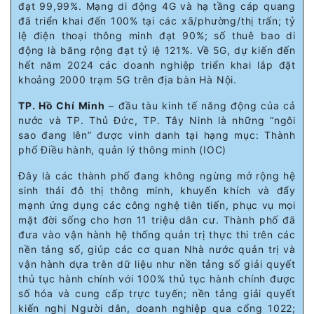
đạt 99,99%. Mạng di động 4G và hạ tầng cáp quang
đã triển khai đến 100% tại các xã/phường/thị trấn; tỷ
lệ điện thoại thông minh đạt 90%; số thuê bao di
động là băng rộng đạt tỷ lệ 121%. Về 5G, dự kiến đến
hết năm 2024 các doanh nghiệp triển khai lắp đặt
khoảng 2000 trạm 5G trên địa bàn Hà Nội.
TP. Hồ Chí Minh
– đầu tàu kinh tế năng động của cả
nước và TP. Thủ Đức, TP. Tây Ninh là những “ngôi
sao đang lên” được vinh danh tại hạng mục: Thành
phố Điều hành, quản lý thông minh (IOC)
Đây là các thành phố đang không ngừng mở rộng hệ
sinh thái đô thị thông minh, khuyến khích và đẩy
mạnh ứng dụng các công nghệ tiên tiến, phục vụ mọi
mặt đời sống cho hơn 11 triệu dân cư. Thành phố đã
đưa vào vận hành hệ thống quản trị thực thi trên các
nền tảng số, giúp các cơ quan Nhà nước quản trị và
vận hành dựa trên dữ liệu như nền tảng số giải quyết
thủ tục hành chính với 100% thủ tục hành chính được
số hóa và cung cấp trực tuyến; nền tảng giải quyết
kiến nghị Người dân, doanh nghiệp qua cổng 1022;