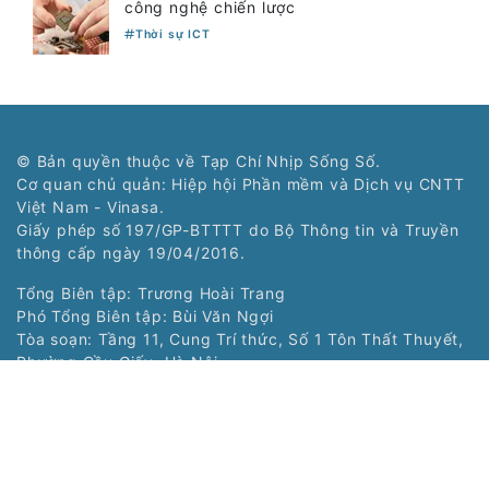
công nghệ chiến lược
Thời sự ICT
© Bản quyền thuộc về Tạp Chí Nhịp Sống Số.
Cơ quan chủ quản: Hiệp hội Phần mềm và Dịch vụ CNTT
Việt Nam - Vinasa.
Giấy phép số 197/GP-BTTTT do Bộ Thông tin và Truyền
thông cấp ngày 19/04/2016.
Tổng Biên tập: Trương Hoài Trang
Phó Tổng Biên tập: Bùi Văn Ngợi
Tòa soạn: Tầng 11, Cung Trí thức, Số 1 Tôn Thất Thuyết,
Phường Cầu Giấy, Hà Nội
Tel: (024) 3577 2339 - Fax: (024) 3577 2337
Hotline: 0968323388 - 0977303388
Liên hệ quảng cáo:
0968323388
Copyright © 2021 Nss.vn. Phát triển bởi