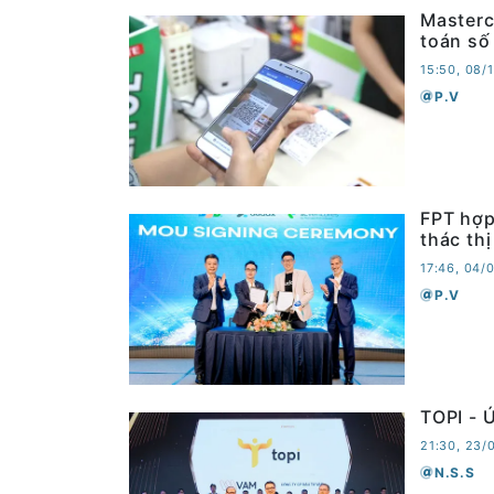
Masterc
toán số
15:50, 08/
P.V
FPT hợp
thác th
17:46, 04/
P.V
TOPI - 
21:30, 23/
N.S.S