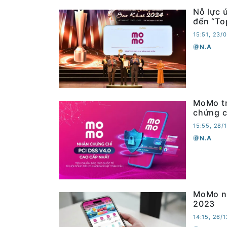
Nỗ lực 
đến “To
15:51, 23/
N.A
MoMo tr
chứng c
15:55, 28/
N.A
MoMo nằ
2023
14:15, 26/