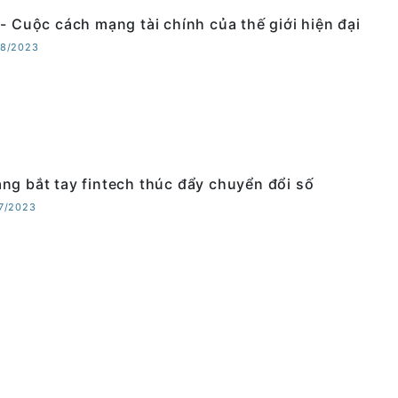
 - Cuộc cách mạng tài chính của thế giới hiện đại
08/2023
ng bắt tay fintech thúc đẩy chuyển đổi số
07/2023
thương mại điện tử, fintech và game nhìn từ lượt
05/2023