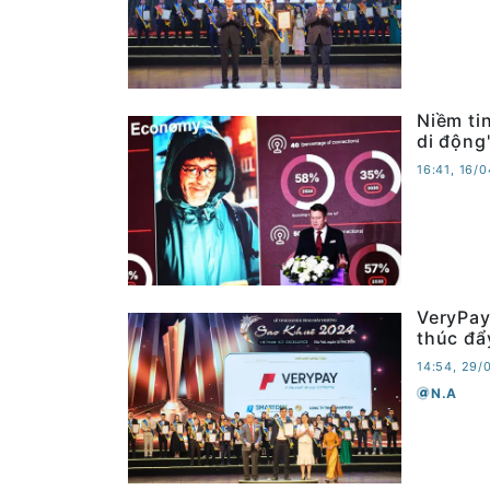
Niềm ti
di động
16:41, 16/
VeryPay
thúc đẩy
14:54, 29/
N.A