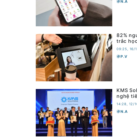
N.A
82% ngư
trắc họ
09:25, 16/
P.V
KMS Sol
nghệ tiê
14:28, 12/
N.A