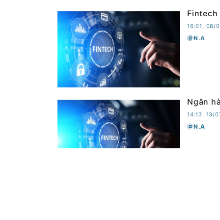
Fintech
16:01, 08/
N.A
Ngân hà
14:13, 13/
N.A
Xu thế 
tải app
17:11, 16/