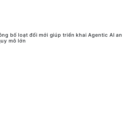
ng bố loạt đổi mới giúp triển khai Agentic AI an
quy mô lớn
02/2026
ng bị NVIDIA HGX B300, phát triển AI suy luận
02/2026