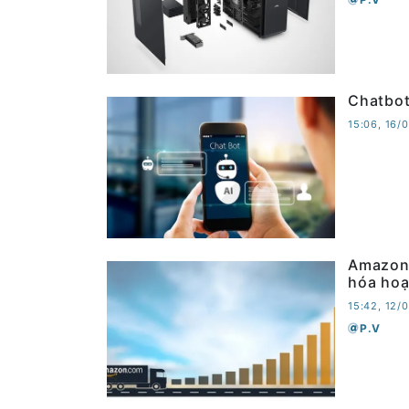
Chatbot
15:06, 16/
Amazon 
hóa hoạ
15:42, 12/
P.V