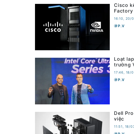
Cisco k
Factory
16:10, 20/
P.V
Loạt lap
trường 
17:46, 18/
P.V
Dell Pr
việc
11:51, 18/
P.V