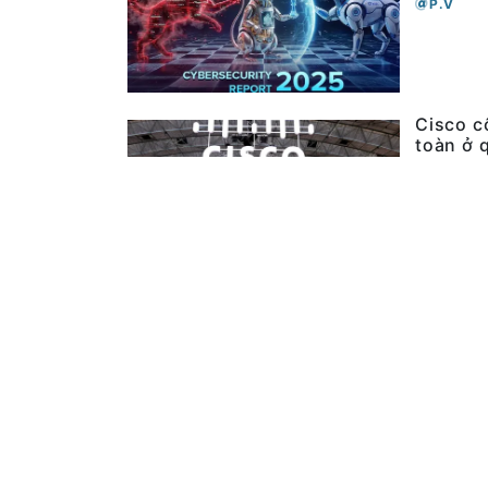
P.V
Cisco cô
toàn ở 
14:35, 28/
P.V
FPT tra
15:35, 27/
P.V