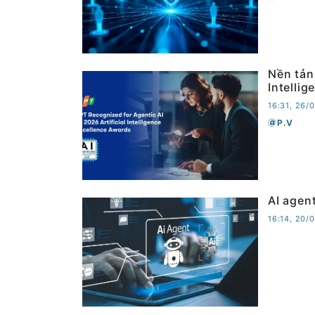
Nền tản
Intelli
16:31, 26/
P.V
AI agen
16:14, 20/