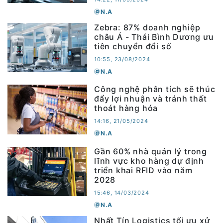
N.A
Zebra: 87% doanh nghiệp
châu Á - Thái Bình Dương ưu
tiên chuyển đổi số
10:55, 23/08/2024
N.A
Công nghệ phân tích sẽ thúc
đẩy lợi nhuận và tránh thất
thoát hàng hóa
14:16, 21/05/2024
N.A
Gần 60% nhà quản lý trong
lĩnh vực kho hàng dự định
triển khai RFID vào năm
2028
15:46, 14/03/2024
N.A
Nhất Tín Logistics tối ưu xử