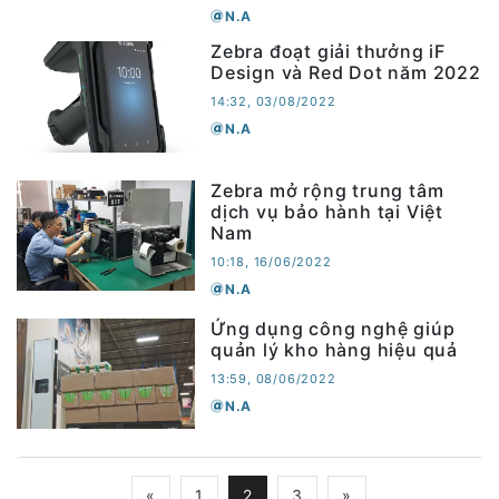
N.A
Zebra đoạt giải thưởng iF
Design và Red Dot năm 2022
14:32, 03/08/2022
N.A
Zebra mở rộng trung tâm
dịch vụ bảo hành tại Việt
Nam
10:18, 16/06/2022
N.A
Ứng dụng công nghệ giúp
quản lý kho hàng hiệu quả
13:59, 08/06/2022
N.A
«
1
2
3
»