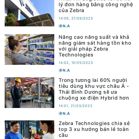
lý đơn hàng bằng công nghệ
của Zebra
14:06, 21/09/2023
N.A
Nâng cao năng suất và khả
năng giám sát hàng tồn kho
với giải pháp Zebra
Technologies
14:02, 10/05/2023
N.A
Trong tương lai 60% người
tiêu dùng khu vực châu Á -
Thái Bình Dương sẽ ưa
chuộng xe điện Hybrid hơn
14:01, 21/03/2023
N.A
Zebra Technologies chia sẻ
top 3 xu hướng bán lẻ toàn
cầu