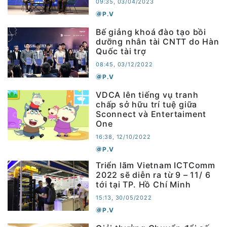
09:35, 03/04/2023
P.V
Bế giảng khoá đào tạo bồi
dưỡng nhân tài CNTT do Hàn
Quốc tài trợ
08:45, 03/12/2022
P.V
VDCA lên tiếng vụ tranh
chấp sở hữu trí tuệ giữa
Sconnect và Entertaiment
One
16:38, 12/10/2022
P.V
Triển lãm Vietnam ICTComm
2022 sẽ diễn ra từ 9 – 11/ 6
tới tại TP. Hồ Chí Minh
15:13, 30/05/2022
P.V